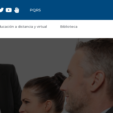
PQRS
ucación a distancia y virtual
Biblioteca