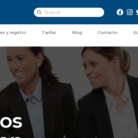
es y registro
Tarifas
Blog
Contacto
Ed
os