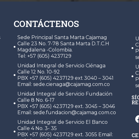
CONTÁCTENOS
C
s
Sede Principal Santa Marta Cajamag
U
Calle 23 No. 7-78 Santa Marta D.T.C.H
C
Magdalena -Colombia.
P
Tel: +57 (605) 4237129
s
Unidad Integral de Servicio Ciénaga
U
Calle 12 No. 10-92
C
PBX +57 (605) 4237129 ext 3040 – 3041
P
Email: sede.cienaga@cajamag.com.co
s
Unidad Integral de Servicio Fundación
SÍ
Calle 8 No. 6-17
RE
PBX +57 (605) 4237129 ext. 3045 – 3046
Email: sede.fundacion@cajamag.com.co
Unidad Integral de Servicio El Banco
Calle 4 No. 3- 35
PBX +57 (605) 4237129 ext. 3055 Email:
CE