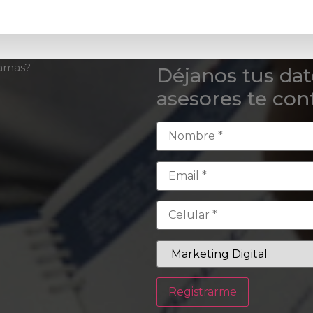
ramas?
Déjanos tus dat
asesores te cont