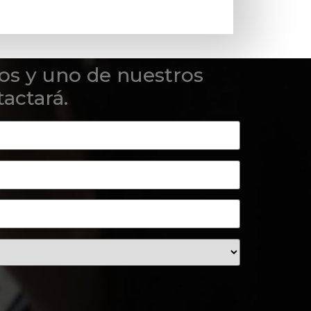
os y uno de nuestros
actará.