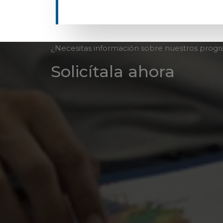
¿Necesitas información sobre nuestros prog
Solicítala ahora