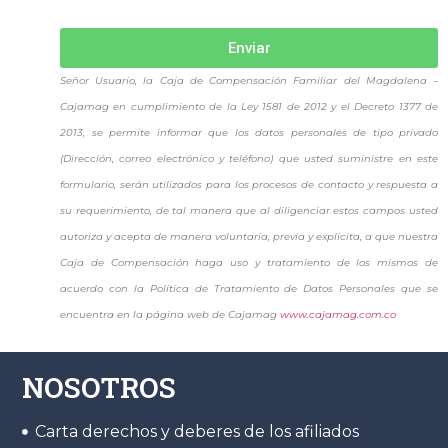
Enviar
Señor Usuario, la Caja de Compensación Familiar del Magdalena –
Cajamag en cumplimiento de la Ley 1581 de 2012 y el Decreto 1377 de
2013, se permite informar que los datos personales de tipo privado
(Dirección, correo electrónico y teléfono) que usted suministre en este
formulario, serán utilizados para los procesos de contacto y respuesta a
su requerimiento, de tal manera que al diligenciar estos campos usted
autoriza y acepta de manera voluntaria, previa y explícita, a que nuestra
Caja de Compensación haga uso y tratamiento de los mismos de
acuerdo con la Política de Tratamiento de Datos Personales que se
encuentra en la página web de Cajamag
www.cajamag.com.co
NOSOTROS
Carta derechos y deberes de los afiliados